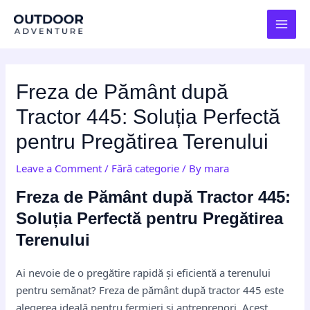
Skip
Post
MAI
to
navigation
MEN
content
Freza de Pământ după
Tractor 445: Soluția Perfectă
pentru Pregătirea Terenului
Leave a Comment
/
Fără categorie
/ By
mara
Freza de Pământ după Tractor 445:
Soluția Perfectă pentru Pregătirea
Terenului
Ai nevoie de o pregătire rapidă și eficientă a terenului
pentru semănat? Freza de pământ după tractor 445 este
alegerea ideală pentru fermieri și antreprenori. Acest