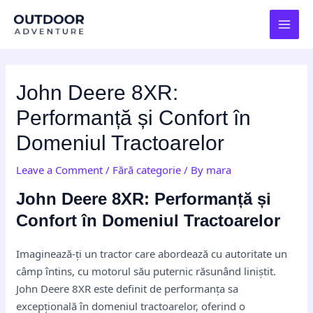
Skip
Post
MAI
to
navigation
MEN
content
John Deere 8XR:
Performanță și Confort în
Domeniul Tractoarelor
Leave a Comment
/
Fără categorie
/ By
mara
John Deere 8XR: Performanță și
Confort în Domeniul Tractoarelor
Imaginează-ți un tractor care abordează cu autoritate un
câmp întins, cu motorul său puternic răsunând liniștit.
John Deere 8XR este definit de performanța sa
excepțională în domeniul tractoarelor, oferind o