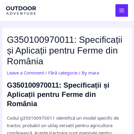
Skip
Post
MAI
to
navigation
MEN
content
G350100970011: Specificații
și Aplicații pentru Ferme din
România
Leave a Comment
/
Fără categorie
/ By
mara
G350100970011: Specificații și
Aplicații pentru Ferme din
România
Codul g350100970011 identifică un model specific de
tractor, probabil un utilaj versatil pentru agricultura
românească. Aceste tractoare sunt esențiale pentru