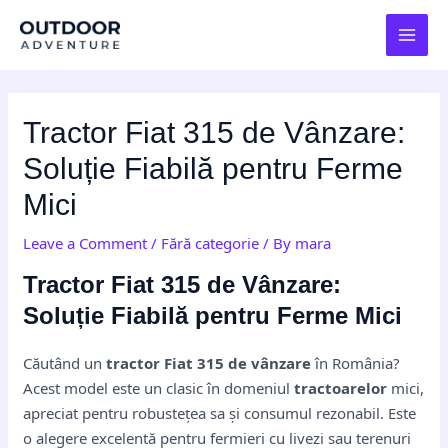
Skip
Post
MAI
to
navigation
MEN
content
Tractor Fiat 315 de Vânzare:
Soluție Fiabilă pentru Ferme
Mici
Leave a Comment
/
Fără categorie
/ By
mara
Tractor Fiat 315 de Vânzare:
Soluție Fiabilă pentru Ferme Mici
Căutând un
tractor Fiat 315 de vânzare
în România?
Acest model este un clasic în domeniul
tractoarelor
mici,
apreciat pentru robustețea sa și consumul rezonabil. Este
o alegere excelentă pentru fermieri cu livezi sau terenuri