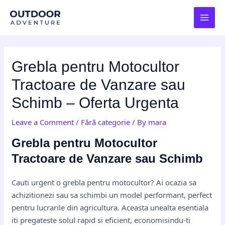
Skip
Post
MAI
to
navigation
MEN
content
Grebla pentru Motocultor
Tractoare de Vanzare sau
Schimb – Oferta Urgenta
Leave a Comment
/
Fără categorie
/ By
mara
Grebla pentru Motocultor
Tractoare de Vanzare sau Schimb
Cauti urgent o grebla pentru motocultor? Ai ocazia sa
achizitionezi sau sa schimbi un model performant, perfect
pentru lucrarile din agricultura. Aceasta unealta esentiala
iti pregateste solul rapid si eficient, economisindu-ti