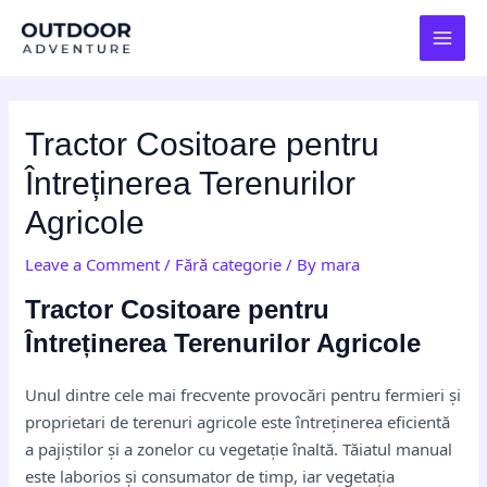
Skip
Post
MAI
to
navigation
MEN
content
Tractor Cositoare pentru
Întreținerea Terenurilor
Agricole
Leave a Comment
/
Fără categorie
/ By
mara
Tractor Cositoare pentru
Întreținerea Terenurilor Agricole
Unul dintre cele mai frecvente provocări pentru fermieri și
proprietari de terenuri agricole este întreținerea eficientă
a pajiștilor și a zonelor cu vegetație înaltă. Tăiatul manual
este laborios și consumator de timp, iar vegetația