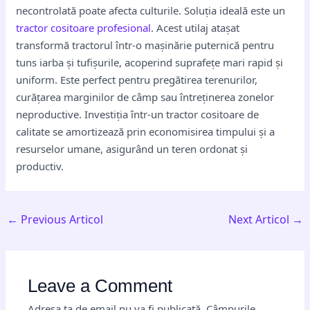
necontrolată poate afecta culturile. Soluția ideală este un
tractor cositoare profesional
. Acest utilaj atașat
transformă tractorul într-o mașinărie puternică pentru
tuns iarba și tufișurile, acoperind suprafețe mari rapid și
uniform. Este perfect pentru pregătirea terenurilor,
curățarea marginilor de câmp sau întreținerea zonelor
neproductive. Investiția într-un tractor cositoare de
calitate se amortizează prin economisirea timpului și a
resurselor umane, asigurând un teren ordonat și
productiv.
←
Previous Articol
Next Articol
→
Leave a Comment
Adresa ta de email nu va fi publicată.
Câmpurile