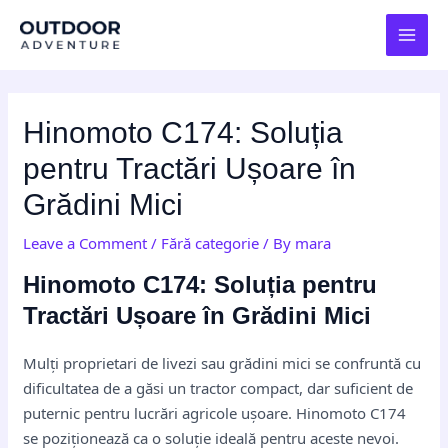
Skip
Post
MAI
to
navigation
MEN
content
Hinomoto C174: Soluția
pentru Tractări Ușoare în
Grădini Mici
Leave a Comment
/
Fără categorie
/ By
mara
Hinomoto C174: Soluția pentru
Tractări Ușoare în Grădini Mici
Mulți proprietari de livezi sau grădini mici se confruntă cu
dificultatea de a găsi un tractor compact, dar suficient de
puternic pentru lucrări agricole ușoare. Hinomoto C174
se poziționează ca o soluție ideală pentru aceste nevoi.