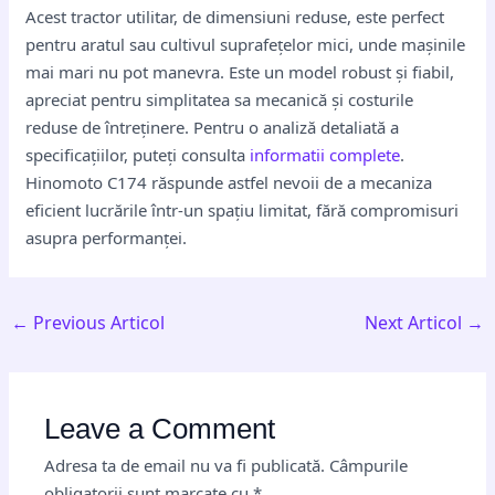
Acest tractor utilitar, de dimensiuni reduse, este perfect
pentru aratul sau cultivul suprafețelor mici, unde mașinile
mai mari nu pot manevra. Este un model robust și fiabil,
apreciat pentru simplitatea sa mecanică și costurile
reduse de întreținere. Pentru o analiză detaliată a
specificațiilor, puteți consulta
informatii complete
.
Hinomoto C174 răspunde astfel nevoii de a mecaniza
eficient lucrările într-un spațiu limitat, fără compromisuri
asupra performanței.
←
Previous Articol
Next Articol
→
Leave a Comment
Adresa ta de email nu va fi publicată.
Câmpurile
obligatorii sunt marcate cu
*