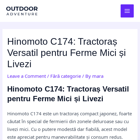
Skip
Post
MAI
to
navigation
MEN
content
Hinomoto C174: Tractoraș
Versatil pentru Ferme Mici și
Livezi
Leave a Comment
/
Fără categorie
/ By
mara
Hinomoto C174: Tractoraș Versatil
pentru Ferme Mici și Livezi
Hinomoto C174 este un tractoraș compact japonez, foarte
căutat în special de fermierii din zonele deluroase sau cu
livezi mici. Cu o putere modestă dar fiabilă, acest model
este apreciat pentru manevrabilitate și consum redus.