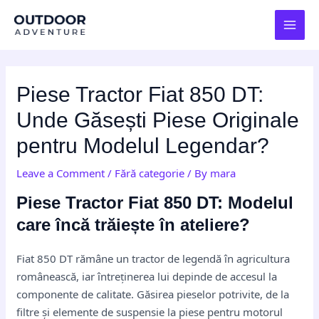
Skip
Post
MAI
to
navigation
MEN
content
Piese Tractor Fiat 850 DT:
Unde Găsești Piese Originale
pentru Modelul Legendar?
Leave a Comment
/
Fără categorie
/ By
mara
Piese Tractor Fiat 850 DT: Modelul
care încă trăiește în ateliere?
Fiat 850 DT rămâne un tractor de legendă în agricultura
românească, iar întreținerea lui depinde de accesul la
componente de calitate. Găsirea pieselor potrivite, de la
filtre și elemente de suspensie la piese pentru motorul