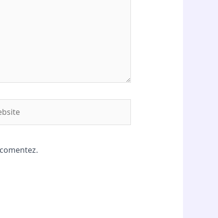
site
ă comentez.