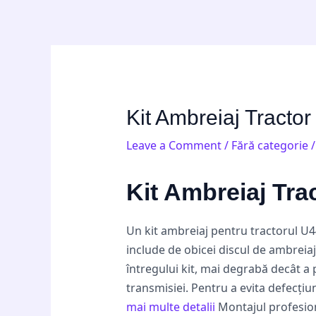
Skip
Post
to
navigation
content
Kit Ambreiaj Tracto
Leave a Comment
/
Fără categorie
/
Kit Ambreiaj Tr
Un kit ambreiaj pentru tractorul U
include de obicei discul de ambreiaj
întregului kit, mai degrabă decât a
transmisiei. Pentru a evita defecțiu
mai multe detalii
Montajul profesiona