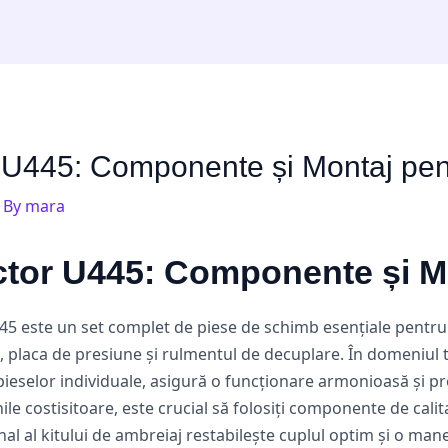
r U445: Componente și Montaj pent
 By
mara
actor U445: Componente și M
445 este un set complet de piese de schimb esențiale pentr
, placa de presiune și rulmentul de decuplare. În domeniul t
 pieselor individuale, asigură o funcționare armonioasă și p
nile costisitoare, este crucial să folosiți componente de cali
l al kitului de ambreiaj restabilește cuplul optim și o manev