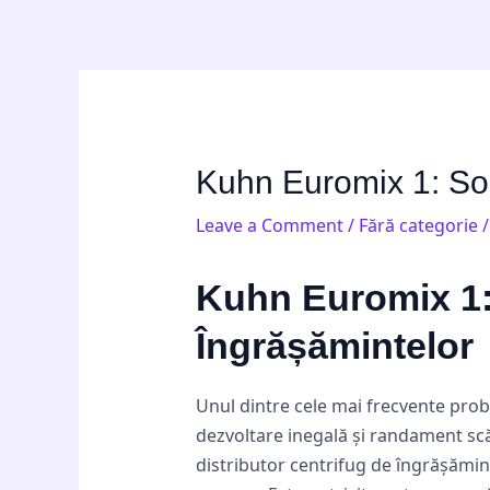
Skip
Post
to
navigation
content
Kuhn Euromix 1: Sol
Leave a Comment
/
Fără categorie
/
Kuhn Euromix 1: 
Îngrășămintelor
Unul dintre cele mai frecvente probl
dezvoltare inegală și randament scăz
distributor centrifug de îngrășămi