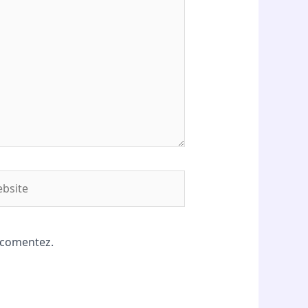
site
ă comentez.