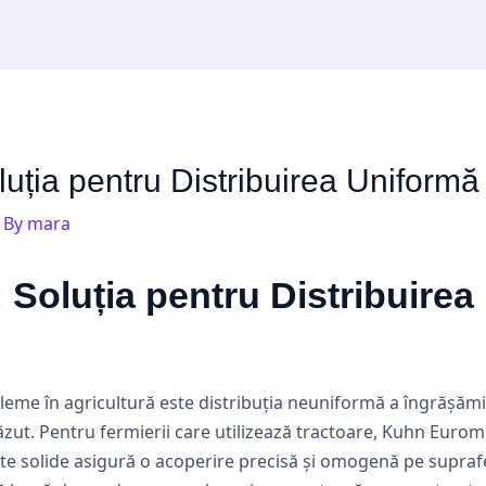
uția pentru Distribuirea Uniformă
 By
mara
Soluția pentru Distribuirea
eme în agricultură este distribuția neuniformă a îngrășămin
ut. Pentru fermierii care utilizează tractoare, Kuhn Euromix
nte solide asigură o acoperire precisă și omogenă pe supra