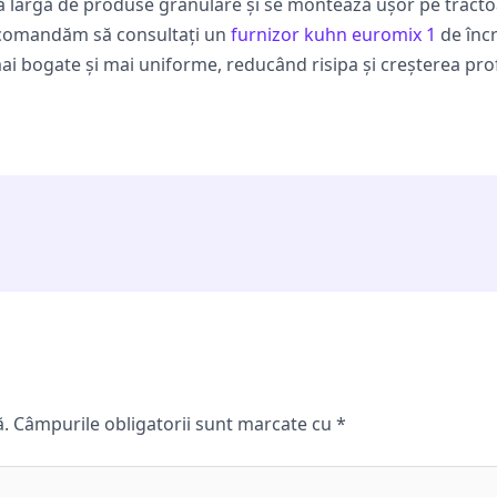
 largă de produse granulare și se montează ușor pe tractoare
 recomandăm să consultați un
furnizor kuhn euromix 1
de încr
i bogate și mai uniforme, reducând risipa și creșterea profit
ă.
Câmpurile obligatorii sunt marcate cu
*