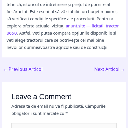
tehnică, istoricul de întreținere și prețul de pornire al
fiecărui lot. Este esențial să vă stabiliți un buget maxim și
să verificați condițiile specifice ale procedurii. Pentru a
explora oferte actuale, vizitați
anunt.site — licitatii tractor
u650
. Astfel, veți putea compara opțiunile disponibile și
veți alege tractorul care se potrivește cel mai bine
nevoilor dumneavoastră agricole sau de construcții.
←
Previous Articol
Next Articol
→
Leave a Comment
Adresa ta de email nu va fi publicată.
Câmpurile
obligatorii sunt marcate cu
*
Type