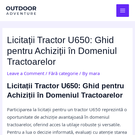
Skip
Post
MAI
to
navigation
MEN
content
Licitații Tractor U650: Ghid
pentru Achiziții în Domeniul
Tractoarelor
Leave a Comment
/
Fără categorie
/ By
mara
Licitații Tractor U650: Ghid pentru
Achiziții în Domeniul Tractoarelor
Participarea la licitații pentru un tractor U650 reprezintă o
oportunitate de achiziție avantajoasă în domeniul
tractoarelor, oferind acces la utilaje robuste și versatile.
Pentru a lua o decizie informată, evaluați cu atenție starea