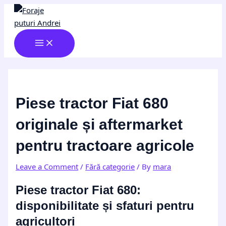
MAIN
Skip
Post
Type
Name*
Email*
Website
MENU
to
navigation
here..
content
Piese tractor Fiat 680
originale și aftermarket
pentru tractoare agricole
Leave a Comment
/
Fără categorie
/ By
mara
Piese tractor Fiat 680:
disponibilitate și sfaturi pentru
agricultori