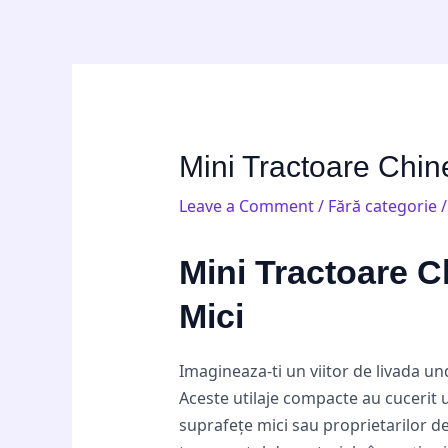
Skip
Post
to
navigation
content
Mini Tractoare Chin
Leave a Comment
/
Fără categorie
/
Mini Tractoare C
Mici
Imagineaza-ti un viitor de livada u
Aceste utilaje compacte au cucerit u
suprafețe mici sau proprietarilor de