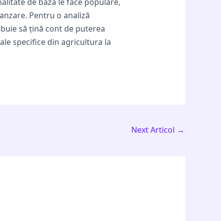
nalitate de bază le face populare,
vanzare. Pentru o analiză
ebuie să țină cont de puterea
le specifice din agricultura la
Next Articol
→