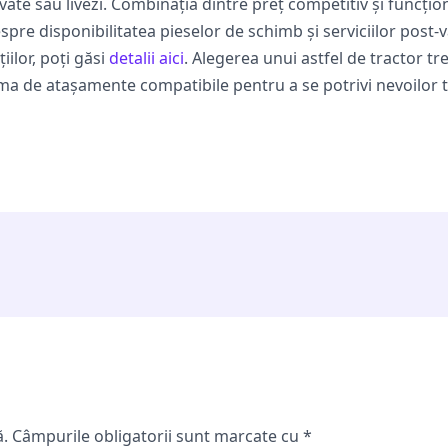
ivate sau livezi. Combinația dintre preț competitiv și funcțio
espre disponibilitatea pieselor de schimb și serviciilor post-
ilor, poți găsi
detalii aici
. Alegerea unui astfel de tractor tr
ma de atașamente compatibile pentru a se potrivi nevoilor ta
ă.
Câmpurile obligatorii sunt marcate cu
*