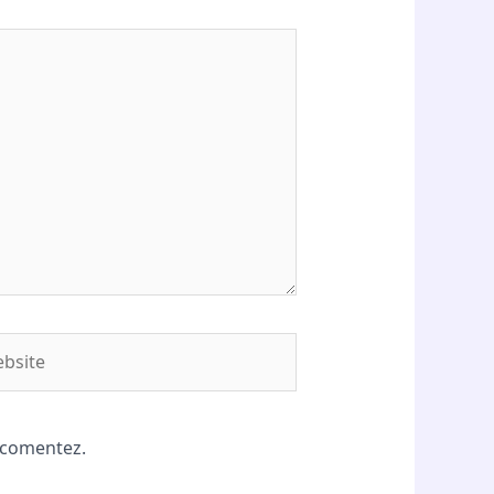
site
ă comentez.