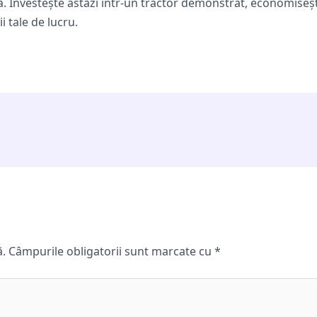
tă. Investește astăzi într-un tractor demonstrat, economiseș
 tale de lucru.
ă.
Câmpurile obligatorii sunt marcate cu
*