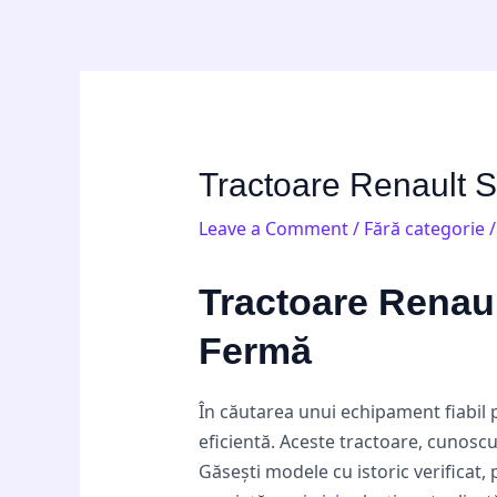
Skip
Post
to
navigation
content
Tractoare Renault S
Leave a Comment
/
Fără categorie
/
Tractoare Renaul
Fermă
În căutarea unui echipament fiabil 
eficientă. Aceste tractoare, cunoscu
Găsești modele cu istoric verificat,