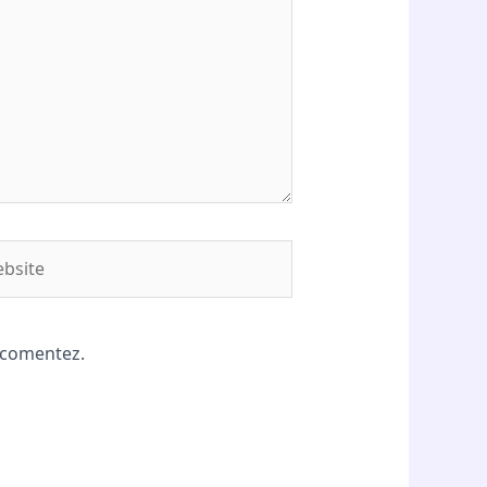
site
ă comentez.