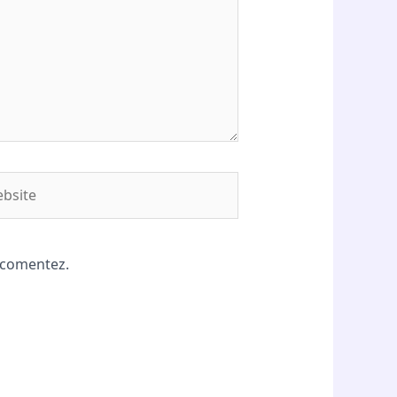
site
ă comentez.