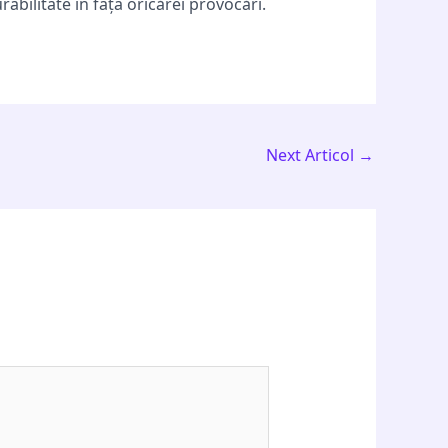
rabilitate în fața oricărei provocări.
Next Articol
→