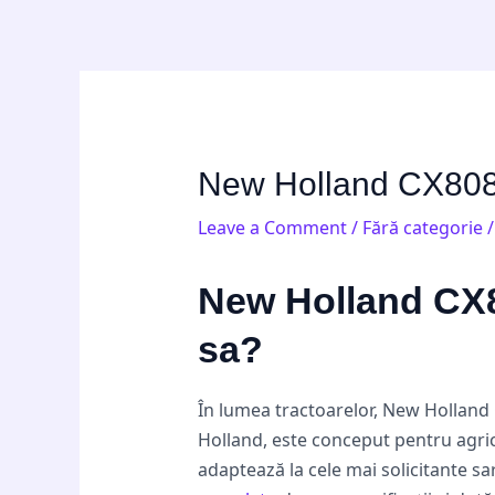
Skip
Post
to
navigation
content
New Holland CX8080:
Leave a Comment
/
Fără categorie
/
New Holland CX80
sa?
În lumea tractoarelor, New Holland 
Holland, este conceput pentru agric
adaptează la cele mai solicitante s