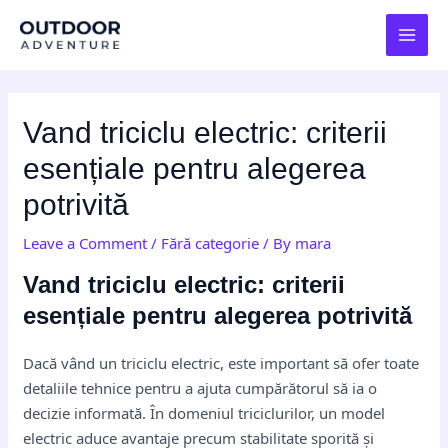
Skip
Post
MAI
to
navigation
MEN
content
Vand triciclu electric: criterii
esențiale pentru alegerea
potrivită
Leave a Comment
/
Fără categorie
/ By
mara
Vand triciclu electric: criterii
esențiale pentru alegerea potrivită
Dacă vând un triciclu electric, este important să ofer toate
detaliile tehnice pentru a ajuta cumpărătorul să ia o
decizie informată. În domeniul triciclurilor, un model
electric aduce avantaje precum stabilitate sporită și