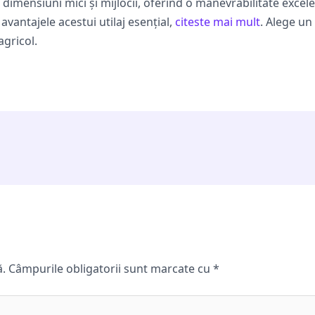
e dimensiuni mici și mijlocii, oferind o manevrabilitate exce
 avantajele acestui utilaj esențial,
citeste mai mult
. Alege un
agricol.
ă.
Câmpurile obligatorii sunt marcate cu
*