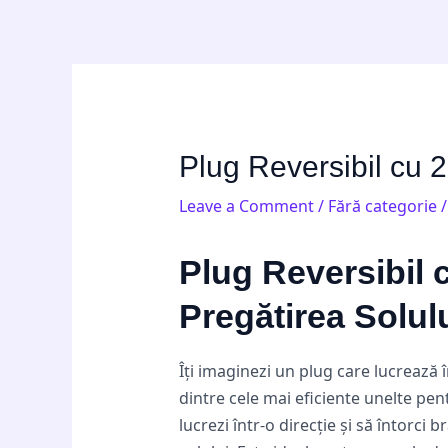
Skip
Post
to
navigation
content
Plug Reversibil cu 2
Leave a Comment
/
Fără categorie
/
Plug Reversibil 
Pregătirea Solul
Îți imaginezi un plug care lucrează
dintre cele mai eficiente unelte pen
lucrezi într-o direcție și să întorc