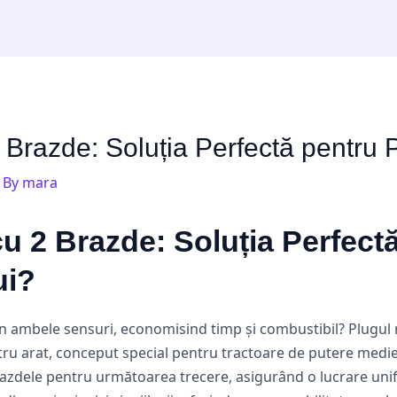
 Brazde: Soluția Perfectă pentru 
 By
mara
cu 2 Brazde: Soluția Perfect
ui?
 în ambele sensuri, economisind timp și combustibil? Plugul 
tru arat, conceput special pentru tractoare de putere medie.
i brazdele pentru următoarea trecere, asigurând o lucrare uni