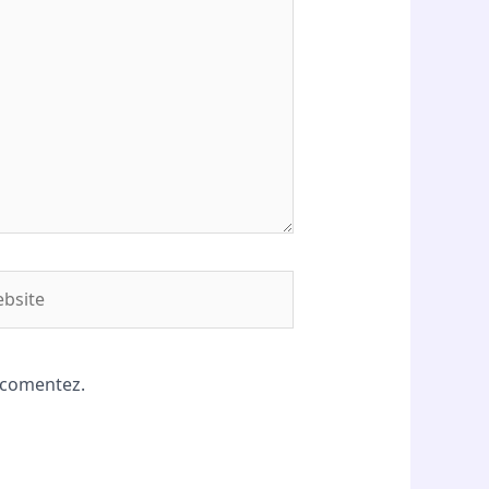
site
ă comentez.