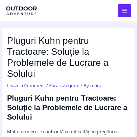
Skip
Post
MAI
to
navigation
MEN
content
Pluguri Kuhn pentru
Tractoare: Soluție la
Problemele de Lucrare a
Solului
Leave a Comment
/
Fără categorie
/ By
mara
Pluguri Kuhn pentru Tractoare:
Soluție la Problemele de Lucrare a
Solului
Mulți fermieri se confruntă cu dificultăți în pregătirea