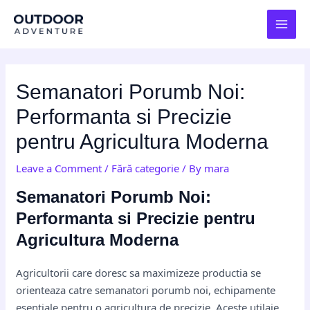
Skip
Post
MAI
to
navigation
MEN
content
Semanatori Porumb Noi:
Performanta si Precizie
pentru Agricultura Moderna
Leave a Comment
/
Fără categorie
/ By
mara
Semanatori Porumb Noi:
Performanta si Precizie pentru
Agricultura Moderna
Agricultorii care doresc sa maximizeze productia se
orienteaza catre semanatori porumb noi, echipamente
esentiale pentru o agricultura de precizie. Aceste utilaje