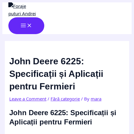
MAIN
Skip
Post
Type
Name*
Email*
Website
MENU
to
navigation
here..
content
John Deere 6225:
Specificații și Aplicații
pentru Fermieri
Leave a Comment
/
Fără categorie
/ By
mara
John Deere 6225: Specificații și
Aplicații pentru Fermieri