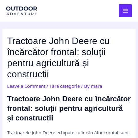
Skip
Post
MAI
to
navigation
MEN
content
Tractoare John Deere cu
încărcător frontal: soluții
pentru agricultură și
construcții
Leave a Comment
/
Fără categorie
/ By
mara
Tractoare John Deere cu încărcător
frontal: soluții pentru agricultură
și construcții
Tractoarele John Deere echipate cu încărcător frontal sunt