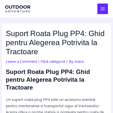
Skip
Post
MAI
to
navigation
MEN
content
Suport Roata Plug PP4: Ghid
pentru Alegerea Potrivita la
Tractoare
Leave a Comment
/
Fără categorie
/ By
mara
Suport Roata Plug PP4: Ghid
pentru Alegerea Potrivita la
Tractoare
Un suport roata plug PP4 este un accesoriu esential
pentru mentenanta si transportul sigur al tractoarelor.
Acesta ofera o pozitie stabila si protejata pentru roata de