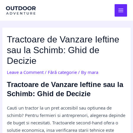
Skip
Post
MAI
to
navigation
MEN
content
Tractoare de Vanzare Ieftine
sau la Schimb: Ghid de
Decizie
Leave a Comment
/
Fără categorie
/ By
mara
Tractoare de Vanzare Ieftine sau la
Schimb: Ghid de Decizie
Cauti un tractor la un pret accesibil sau optiunea de
schimb? Pentru fermieri si antreprenori, alegerea depinde
de buget si necesitati. Tractoarele second-hand ofera o
solutie economica, insa verificarea starii tehnice este