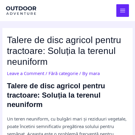
Skip
Post
MAI
to
navigation
MEN
content
Talere de disc agricol pentru
tractoare: Soluția la terenul
neuniform
Leave a Comment
/
Fără categorie
/ By
mara
Talere de disc agricol pentru
tractoare: Soluția la terenul
neuniform
Un teren neuniform, cu bulgări mari și reziduuri vegetale,
poate încetini semnificativ pregătirea solului pentru
semănat. Aceasta este o problemă frecventă pentru