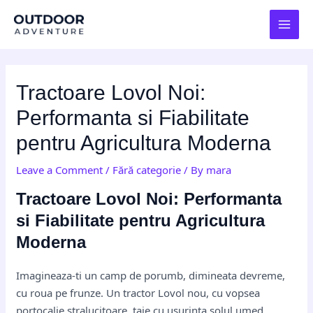
Skip
Post
MAI
to
navigation
MEN
content
Tractoare Lovol Noi:
Performanta si Fiabilitate
pentru Agricultura Moderna
Leave a Comment
/
Fără categorie
/ By
mara
Tractoare Lovol Noi: Performanta
si Fiabilitate pentru Agricultura
Moderna
Imagineaza-ti un camp de porumb, dimineata devreme,
cu roua pe frunze. Un tractor Lovol nou, cu vopsea
portocalie stralucitoare, taie cu usurinta solul umed,