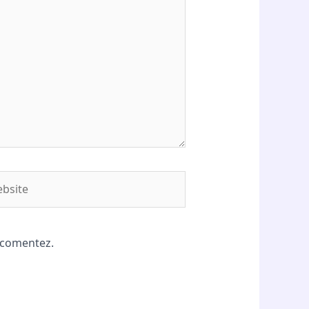
site
ă comentez.