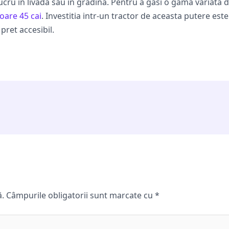
lucru in livada sau in gradina. Pentru a gasi o gama variata 
toare 45 cai
. Investitia intr-un tractor de aceasta putere est
 pret accesibil.
ă.
Câmpurile obligatorii sunt marcate cu
*