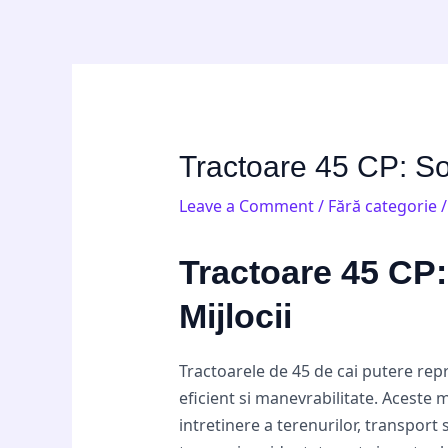
Skip
Post
to
navigation
content
Tractoare 45 CP: Sol
Leave a Comment
/
Fără categorie
/
Tractoare 45 CP: 
Mijlocii
Tractoarele de 45 de cai putere rep
eficient si manevrabilitate. Aceste 
intretinere a terenurilor, transport