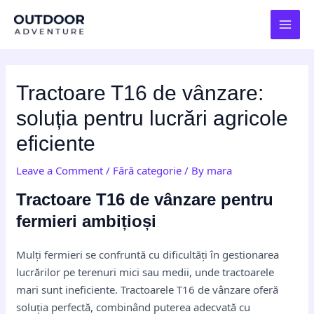
Skip
Post
MAI
to
navigation
MEN
content
Tractoare T16 de vânzare:
soluția pentru lucrări agricole
eficiente
Leave a Comment
/
Fără categorie
/ By
mara
Tractoare T16 de vânzare pentru
fermieri ambițioși
Mulți fermieri se confruntă cu dificultăți în gestionarea
lucrărilor pe terenuri mici sau medii, unde tractoarele
mari sunt ineficiente. Tractoarele T16 de vânzare oferă
soluția perfectă, combinând puterea adecvată cu