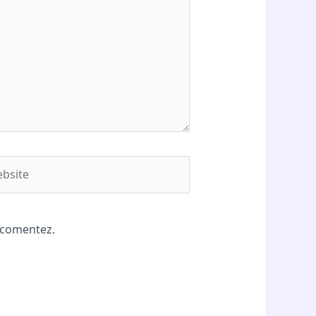
site
ă comentez.