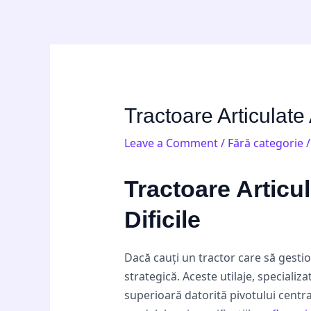
Skip
Post
to
navigation
content
Tractoare Articulate 
Leave a Comment
/
Fără categorie
/
Tractoare Articul
Dificile
Dacă cauți un tractor care să gestio
strategică. Aceste utilaje, specializ
superioară datorită pivotului central.