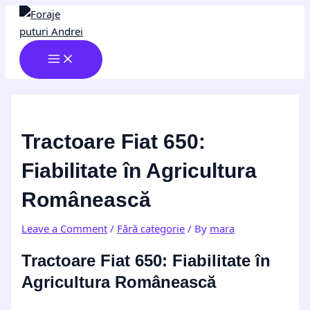
MAIN
Skip
Post
Type
Name*
Email*
Website
MENU
to
navigation
here..
content
Tractoare Fiat 650:
Fiabilitate în Agricultura
Românească
Leave a Comment
/
Fără categorie
/ By
mara
Tractoare Fiat 650: Fiabilitate în
Agricultura Românească