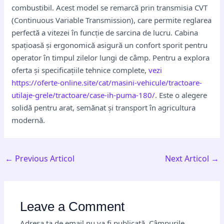
combustibil. Acest model se remarcă prin transmisia CVT
(Continuous Variable Transmission), care permite reglarea
perfectă a vitezei în funcție de sarcina de lucru. Cabina
spațioasă și ergonomică asigură un confort sporit pentru
operator în timpul zilelor lungi de câmp. Pentru a explora
oferta și specificațiile tehnice complete,
vezi
https://oferte-online.site/cat/masini-vehicule/tractoare-
utilaje-grele/tractoare/case-ih-puma-180/
. Este o alegere
solidă pentru arat, semănat și transport în agricultura
modernă.
←
Previous Articol
Next Articol
→
Leave a Comment
Adresa ta de email nu va fi publicată.
Câmpurile