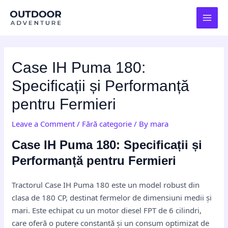
Skip
Post
MAI
to
navigation
MEN
content
Case IH Puma 180:
Specificații și Performanță
pentru Fermieri
Leave a Comment
/
Fără categorie
/ By
mara
Case IH Puma 180: Specificații și
Performanță pentru Fermieri
Tractorul Case IH Puma 180 este un model robust din
clasa de 180 CP, destinat fermelor de dimensiuni medii și
mari. Este echipat cu un motor diesel FPT de 6 cilindri,
care oferă o putere constantă și un consum optimizat de