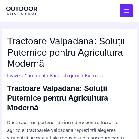
Skip
Post
MAI
to
navigation
MEN
content
Tractoare Valpadana: Soluții
Puternice pentru Agricultura
Modernă
Leave a Comment
/
Fără categorie
/ By
mara
Tractoare Valpadana: Soluții
Puternice pentru Agricultura
Modernă
Dacă cauzi un partener de încredere pentru lucrările
agricole, tractoarele Valpadana reprezintă alegerea
strategică. Aceste utilaje robuste sunt concepute pentru