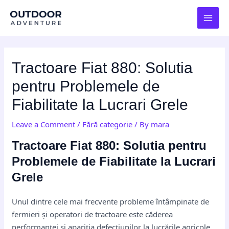
Skip
Post
MAI
to
navigation
MEN
content
Tractoare Fiat 880: Solutia
pentru Problemele de
Fiabilitate la Lucrari Grele
Leave a Comment
/
Fără categorie
/ By
mara
Tractoare Fiat 880: Solutia pentru
Problemele de Fiabilitate la Lucrari
Grele
Unul dintre cele mai frecvente probleme întâmpinate de
fermieri și operatori de tractoare este căderea
performanței și apariția defecțiunilor la lucrările agricole