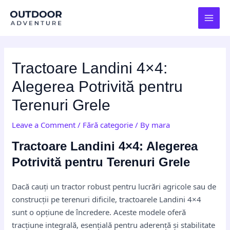
Skip
Post
MAI
to
navigation
MEN
content
Tractoare Landini 4×4:
Alegerea Potrivită pentru
Terenuri Grele
Leave a Comment
/
Fără categorie
/ By
mara
Tractoare Landini 4×4: Alegerea
Potrivită pentru Terenuri Grele
Dacă cauți un tractor robust pentru lucrări agricole sau de
construcții pe terenuri dificile, tractoarele Landini 4×4
sunt o opțiune de încredere. Aceste modele oferă
tracțiune integrală, esențială pentru aderență și stabilitate