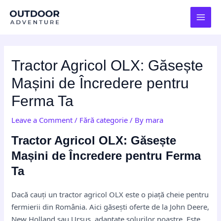
Skip
Post
MAI
to
navigation
MEN
content
Tractor Agricol OLX: Găsește
Mașini de Încredere pentru
Ferma Ta
Leave a Comment
/
Fără categorie
/ By
mara
Tractor Agricol OLX: Găsește
Mașini de Încredere pentru Ferma
Ta
Dacă cauți un tractor agricol OLX este o piață cheie pentru
fermierii din România. Aici găsești oferte de la John Deere,
New Holland sau Ursus, adaptate solurilor noastre. Este