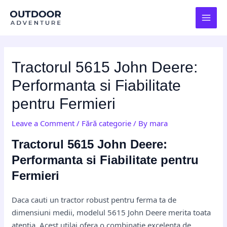
Skip
Post
MAI
to
navigation
MEN
content
Tractorul 5615 John Deere:
Performanta si Fiabilitate
pentru Fermieri
Leave a Comment
/
Fără categorie
/ By
mara
Tractorul 5615 John Deere:
Performanta si Fiabilitate pentru
Fermieri
Daca cauti un tractor robust pentru ferma ta de
dimensiuni medii, modelul 5615 John Deere merita toata
atentia. Acest utilaj ofera o combinatie excelenta de