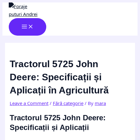
MAIN
Skip
Post
Type
Name*
Email*
Website
MENU
to
navigation
here..
content
Tractorul 5725 John
Deere: Specificații și
Aplicații în Agricultură
Leave a Comment
/
Fără categorie
/ By
mara
Tractorul 5725 John Deere:
Specificații și Aplicații